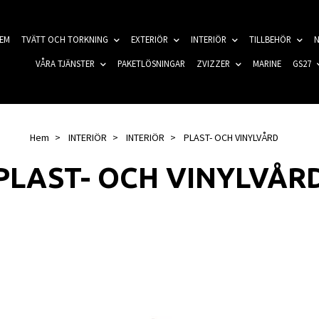
EM
TVÄTT OCH TORKNING
EXTERIÖR
INTERIÖR
TILLBEHÖR
N
VÅRA TJÄNSTER
PAKETLÖSNINGAR
ZVIZZER
MARINE
GS27
Hem
INTERIÖR
INTERIÖR
PLAST- OCH VINYLVÅRD
PLAST- OCH VINYLVÅR