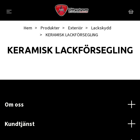
Hem
Produkter
Exteriör
Lackskydd
KERAMISK LACKFÖRSEGLING
KERAMISK LACKFÖRSEGLING
Om oss
Kundtjänst